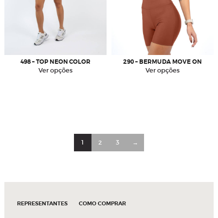
498 – TOP NEON COLOR
290 – BERMUDA MOVE ON
Este
Este
Ver opções
Ver opções
produto
produto
tem
tem
várias
várias
variantes.
variantes.
As
As
opções
opções
podem
podem
1
2
3
→
ser
ser
escolhidas
escolhidas
na
na
página
página
do
do
produto
produto
REPRESENTANTES
COMO COMPRAR