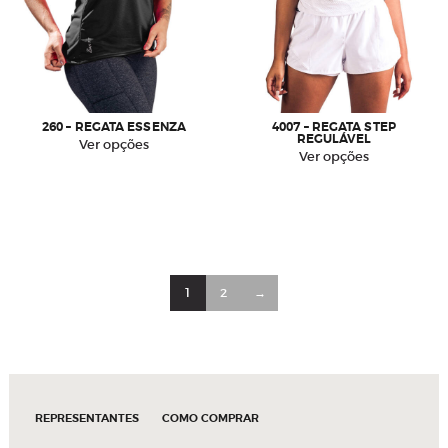
260 – REGATA ESSENZA
4007 – REGATA STEP
REGULÁVEL
Este
Ver opções
Este
Ver opções
produto
produto
tem
tem
várias
várias
variantes.
variantes.
As
As
opções
opções
podem
podem
1
2
→
ser
ser
escolhidas
escolhidas
na
na
página
página
do
do
produto
produto
REPRESENTANTES
COMO COMPRAR