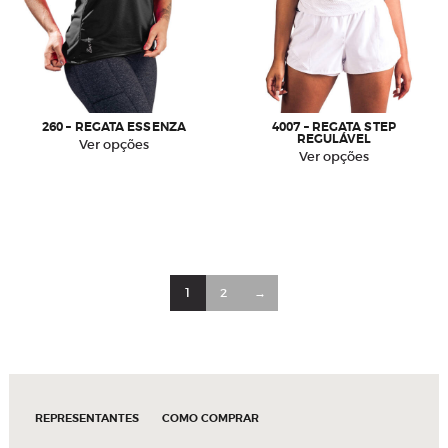
260 – REGATA ESSENZA
4007 – REGATA STEP
REGULÁVEL
Este
Ver opções
Este
Ver opções
produto
produto
tem
tem
várias
várias
variantes.
variantes.
As
As
opções
opções
podem
podem
1
2
→
ser
ser
escolhidas
escolhidas
na
na
página
página
do
do
produto
produto
REPRESENTANTES
COMO COMPRAR