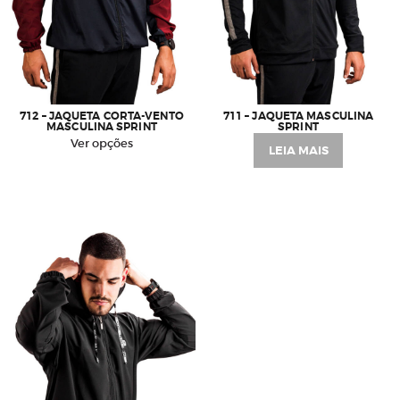
712 – JAQUETA CORTA-VENTO
711 – JAQUETA MASCULINA
MASCULINA SPRINT
SPRINT
Este
Ver opções
LEIA MAIS
produto
tem
várias
variantes.
As
opções
podem
ser
escolhidas
na
página
do
produto