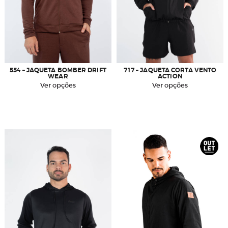
554 – JAQUETA BOMBER DRIFT
717 – JAQUETA CORTA VENTO
WEAR
ACTION
Este
Este
Ver opções
Ver opções
produto
produto
tem
tem
várias
várias
variantes.
variantes.
As
As
opções
opções
podem
podem
ser
ser
escolhidas
escolhidas
na
na
página
página
do
do
produto
produto