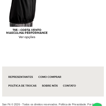
705 – CORTA VENTO
MASCULINA PERFORMANCE
Este
Ver opções
produto
tem
várias
variantes.
As
opções
podem
ser
REPRESENTANTES
COMO COMPRAR
escolhidas
na
POLÍTICA DE TROCAS
SOBRE NÓS
CONTATO
página
do
produto
San Fit ©
2026 - Todos os direitos reservados.
Política de Privacidade
. Por
Agência