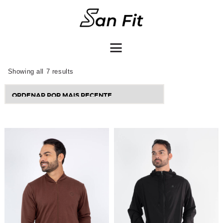
COMO COMPRAR
Showing all 7 results
Sorted
by
latest