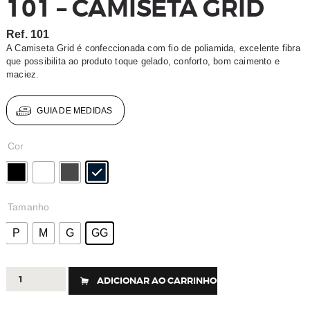
101 – CAMISETA GRID
Ref.
101
A Camiseta Grid é confeccionada com fio de poliamida, excelente fibra
que possibilita ao produto toque gelado, conforto, bom caimento e
maciez.
GUIA DE MEDIDAS
Cor
Tamanho
P
M
G
GG
101
ADICIONAR AO CARRINHO
-
Camiseta