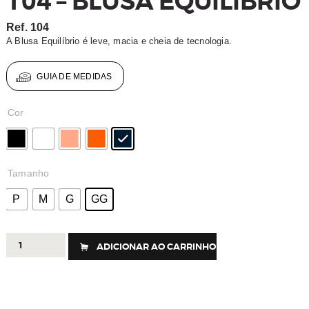
104 – BLUSA EQUILÍBRIO
Ref.
104
A Blusa Equilíbrio é leve, macia e cheia de tecnologia.
GUIA DE MEDIDAS
Cor
Tamanho
P
M
G
GG
104
ADICIONAR AO CARRINHO
-
BLUSA
EQUILÍBRIO
quantidade