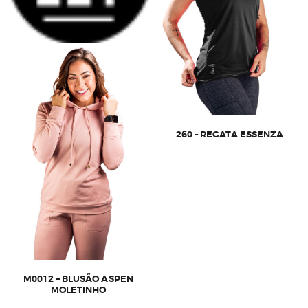
260 – REGATA ESSENZA
Este
produto
tem
várias
variantes.
As
opções
podem
ser
escolhidas
na
M0012 – BLUSÃO ASPEN
MOLETINHO
página
Este
do