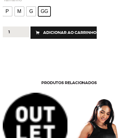
P
M
G
GG
292
ADICIONAR AO CARRINHO
-
BLUSA
MOVE
ON
quantidade
PRODUTOS RELACIONADOS