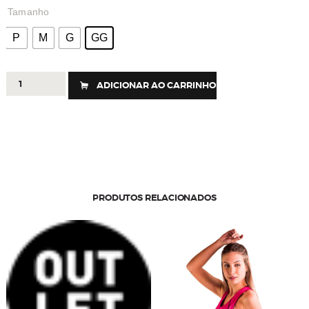
Tamanho
P
M
G
GG
473
ADICIONAR AO CARRINHO
-
SHORT
DUPLO
VIVER
quantidade
PRODUTOS RELACIONADOS