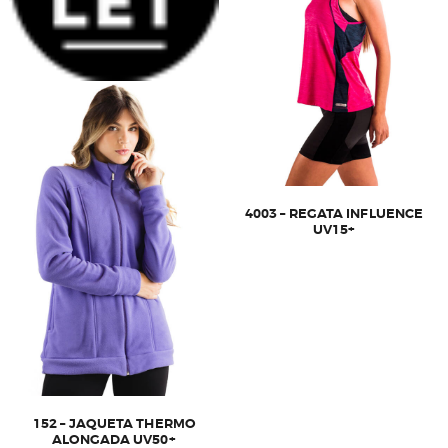
4003 – REGATA INFLUENCE
UV15+
Este
produto
tem
várias
variantes.
As
opções
podem
ser
escolhidas
152 – JAQUETA THERMO
na
ALONGADA UV50+