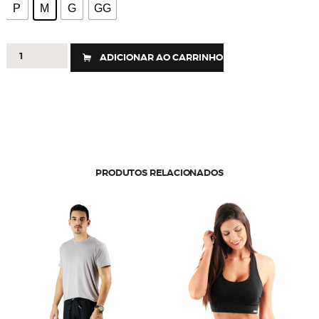
P
M
G
GG
488
ADICIONAR AO CARRINHO
-
Bermuda
Citrique
quantidade
PRODUTOS RELACIONADOS