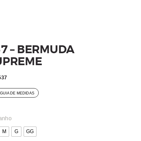
37 – BERMUDA
UPREME
537
GUIA DE MEDIDAS
anho
M
G
GG