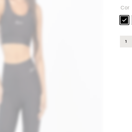
Cor
537
-
BER
SUP
quant