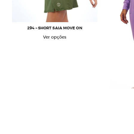
294 – SHORT SAIA MOVE ON
Este
Ver opções
produto
tem
várias
variantes.
As
opções
podem
ser
escolhidas
na
página
M3003 
do
produto