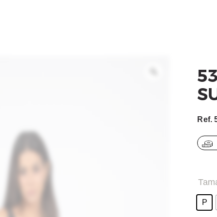
ACESSÓRIOS
BEACH TENNIS
OUTLET
5
S
COMO COMPRAR
Ref.
Tam
P