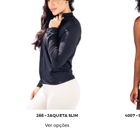
266 – JAQUETA SLIM
4007 –
Este
Ver opções
produto
tem