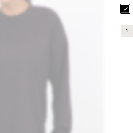
543
-
BLU
RIB
FLO
quant