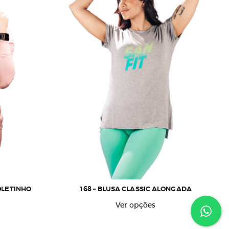
OLETINHO
168 – BLUSA CLASSIC ALONGADA
ste
Este
Ver opções
roduto
produto
em
tem