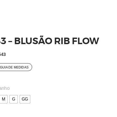
3 – BLUSÃO RIB FLOW
543
GUIA DE MEDIDAS
anho
M
G
GG