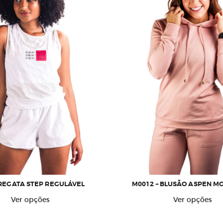
 REGATA STEP REGULÁVEL
M0012 – BLUSÃO ASPEN M
Este
E
Ver opções
Ver opções
produto
p
tem
t