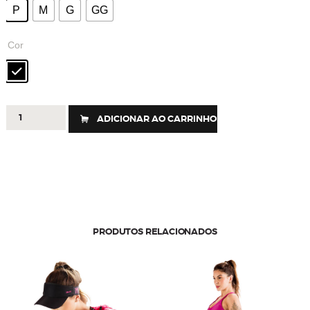
P
M
G
GG
Cor
544
ADICIONAR AO CARRINHO
-
CALÇA
RIB
FLOW
quantidade
PRODUTOS RELACIONADOS