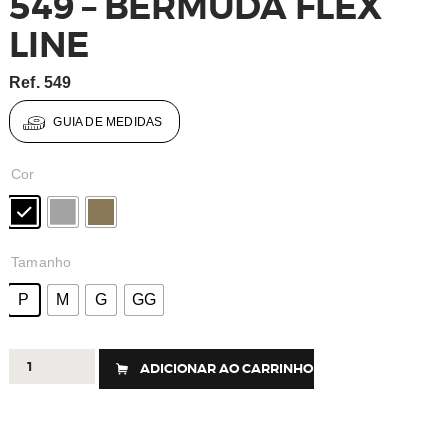
549 – BERMUDA FLEX
LINE
Ref.
549
GUIA DE MEDIDAS
Cor
Tamanho
P
M
G
GG
549
ADICIONAR AO CARRINHO
-
BERMUDA
FLEX
LINE