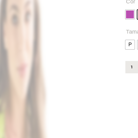
Cor
Tam
P
713
-
JAQU
COL
quant