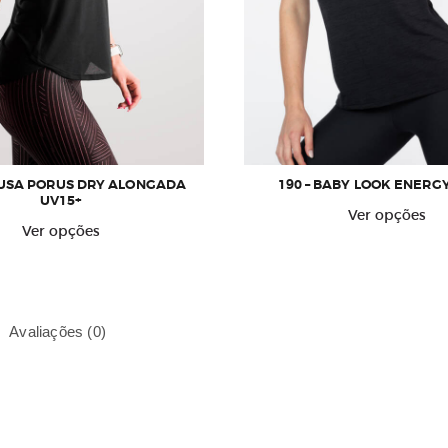
BLUSA PORUS DRY ALONGADA
190 – BABY LOOK ENERG
UV15+
E
Ver opções
Este
p
Ver opções
produto
t
tem
v
várias
v
variantes.
A
Avaliações (0)
As
o
opções
p
podem
s
ser
e
escolhidas
n