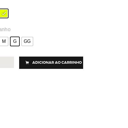
anho
M
G
GG
ADICIONAR AO CARRINHO
ETA
ORS
idade