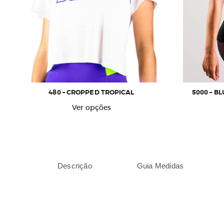
480 – CROPPED TROPICAL
5000 – 
Este
Ver opções
produto
tem
várias
variantes.
As
Descrição
Guia Medidas
opções
podem
ser
escolhidas
na