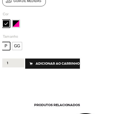
GUIA DE MEDIDAS
Cor
Tamanho
P
GG
447
ADICIONAR AO CARRINHO
-
BERMUDA
TRAINING
UV50+
quantidade
PRODUTOS RELACIONADOS