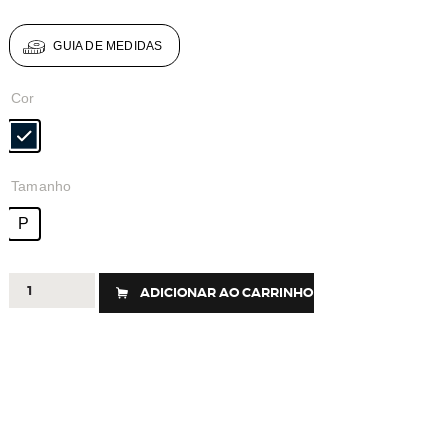
GUIA DE MEDIDAS
Cor
Tamanho
P
M3512
ADICIONAR AO CARRINHO
-
BERMUDA
SPARKS
DRY
UV15+
quantidade