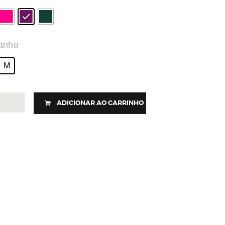
anho
M
2
ADICIONAR AO CARRINHO
PRESSION
+
idade