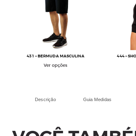
431 – BERMUDA MASCULINA
444 – S
Este
Ver opções
produto
tem
várias
variantes.
As
Descrição
Guia Medidas
opções
podem
ser
escolhidas
na