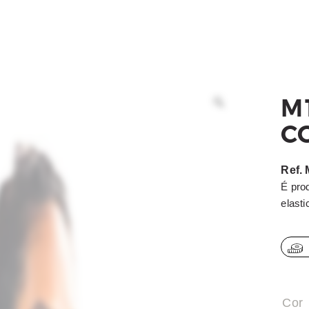
ACESSÓRIOS
BEACH TENNIS
OUTLET
M1
C
COMO COMPRAR
Ref.
É pro
elasti
Cor