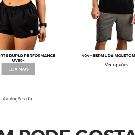
HORTS DUPLO PERFORMANCE
404 – BERMUDA MOLETOM
UV50+
E
Ver opções
p
LEIA MAIS
t
v
v
A
Avaliações (0)
o
p
s
e
n