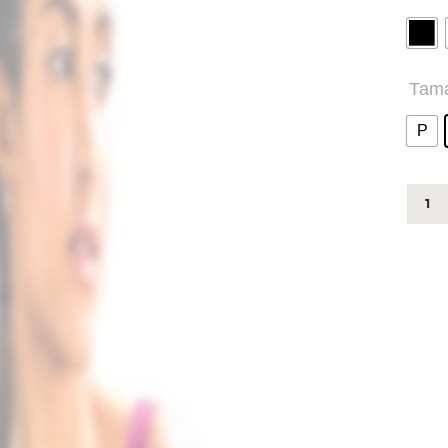
Tam
P
M100
-
TOP
COM
UV50
quant