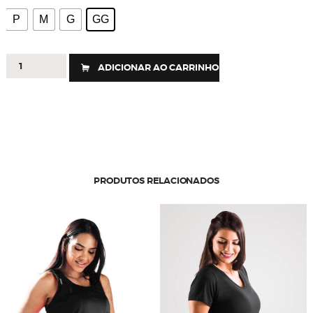
P
M
G
GG
100
ADICIONAR AO CARRINHO
-
BLUSA
URBAN
UV15+
quantidade
PRODUTOS RELACIONADOS