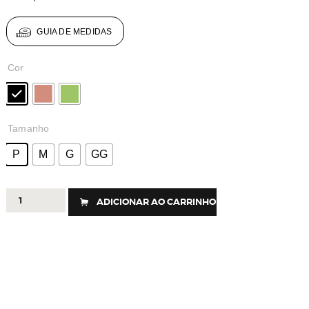
GUIA DE MEDIDAS
Cor
Tamanho
P
M
G
GG
324
ADICIONAR AO CARRINHO
-
TOP
RIB
FLEX
quantidade