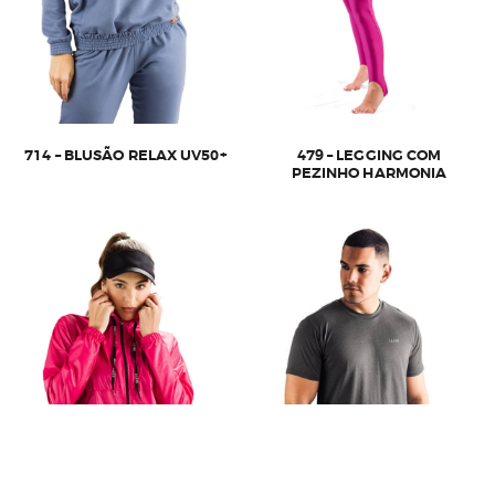
714 – BLUSÃO RELAX UV50+
479 – LEGGING COM
PEZINHO HARMONIA
Este
produto
tem
várias
variantes.
As
opções
podem
ser
escolhidas
na
página
do
produto