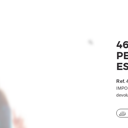
ACESSÓRIOS
BEACH TENNIS
OUTLET
4
P
COMO COMPRAR
E
Ref.
IMPOR
devol