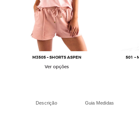
M3505 – SHORTS ASPEN
501 –
Este
Ver opções
produto
tem
várias
variantes.
As
Descrição
Guia Medidas
opções
podem
ser
escolhidas
na