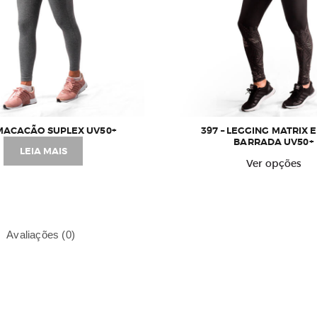
 MACACÃO SUPLEX UV50+
397 – LEGGING MATRIX
BARRADA UV50+
LEIA MAIS
E
Ver opções
p
t
v
v
Avaliações (0)
A
o
p
s
e