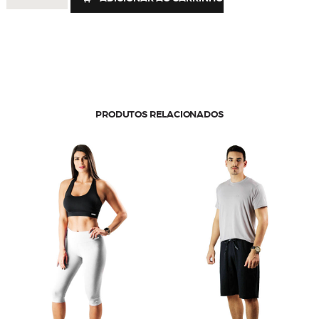
-
SHORT
SAIA
JOANA
UV50+
quantidade
PRODUTOS RELACIONADOS