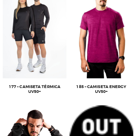
177 – CAMISETA TÉRMICA
185 – CAMISETA ENERGY
UV50+
UV50+
Este
produto
tem
várias
variantes.
As
opções